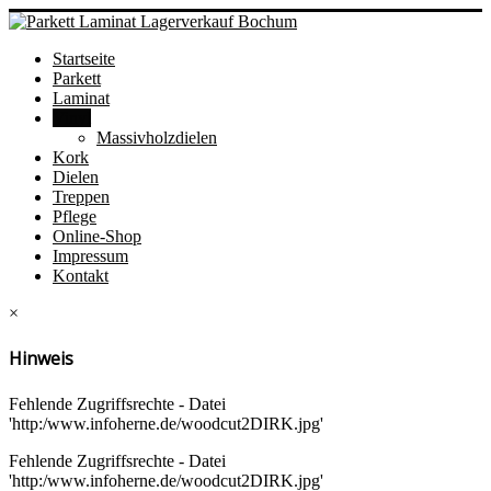
Startseite
Parkett
Laminat
Vinyl
Massivholzdielen
Kork
Dielen
Treppen
Pflege
Online-Shop
Impressum
Kontakt
×
Hinweis
Fehlende Zugriffsrechte - Datei
'http:/www.infoherne.de/woodcut2DIRK.jpg'
Fehlende Zugriffsrechte - Datei
'http:/www.infoherne.de/woodcut2DIRK.jpg'