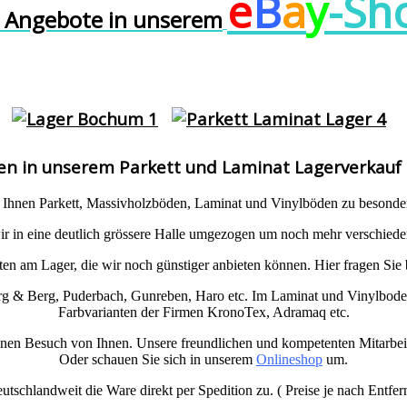
e
B
a
y
-Sh
 Angebote in unserem
n in unserem Parkett und Laminat Lagerverkauf 
r Ihnen Parkett, Massivholzböden, Laminat und Vinylböden zu besonder
wir in eine deutlich grössere Halle umgezogen um noch mehr verschied
 am Lager, die wir noch günstiger anbieten können. Hier fragen Sie 
rg & Berg, Puderbach, Gunreben, Haro etc. Im Laminat und Vinylboden
Farbvarianten der Firmen KronoTex, Adramaq etc.
inen Besuch von Ihnen. Unsere freundlichen und kompetenten Mitarbeit
Oder schauen Sie sich in unserem
Onlineshop
um.
eutschlandweit die Ware direkt per Spedition zu. ( Preise je nach Entfe