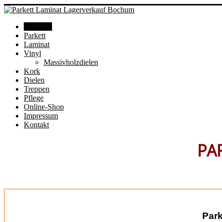
Startseite
Parkett
Laminat
Vinyl
Massivholzdielen
Kork
Dielen
Treppen
Pflege
Online-Shop
Impressum
Kontakt
PA
Park